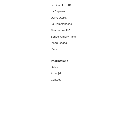
Le Lieu / EESAB
La Capsule
Usine Utopik
La Commanderie
Maison des P-A
School Gallery Paris
Place Godeau
Place
Informations
Dates
Au sujet
Contact