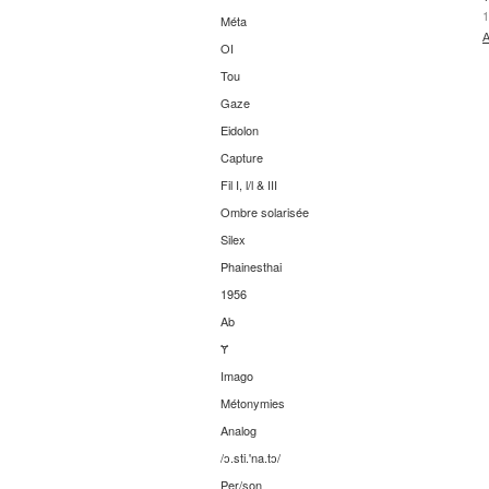
1
Méta
A
OI
Tou
Gaze
Eidolon
Capture
Fil I, l/l & III
Ombre solarisée
Silex
Phainesthai
1956
Ab
Ɏ
Imago
Métonymies
Analog
/ɔ.sti.'na.tɔ/
Per/son