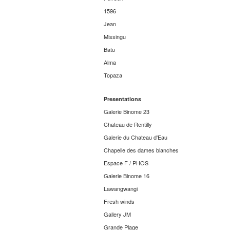
1596
Jean
Missingu
Batu
Alma
Topaza
Presentations
Galerie Binome 23
Chateau de Rentilly
Galerie du Chateau d'Eau
Chapelle des dames blanches
Espace F / PHOS
Galerie Binome 16
Lawangwangi
Fresh winds
Gallery JM
Grande Plage