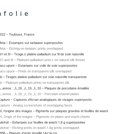
afolie
022 – Toulouse, France
eta – Estampes sur tarlatane superposées
eta –
Etchnig on tarlatan, prints overlapped
il I et III – Tirage.s platine-palladium sur fil de soie naturelle
il I and III –
Platinum-palladium print.s on natural silk thread
aco upure – Estampes sur voile de soie superposées
aco upure – Prints on transparent silk overlapped
b – Tirages platine-palladium sur soie naturelle transparente
b – Platinum-palladium prints on transparent silk
.annos : 人.26, 人.19, 人.10 – Plaques de porcelaine émaillée
.annos : 人.26, 人.19, 人.10 – Porcelain enamel plates
apture – Captures d'écran analogiques de visages superposés
apture – Analog screenshots of overlapping faces
I,
Pigments sur plaques gravées et feuilles de washi
l'origine des images –
I,
Origin of the images – Pigments on plates and washi sheets
dstrat – Estampes sur feuilles de washi 1,6 g superposées
dstrat – Etching prints on washi 1.6g prints overlapped
956 – Plaques d’acier émaillé 14x14 cm