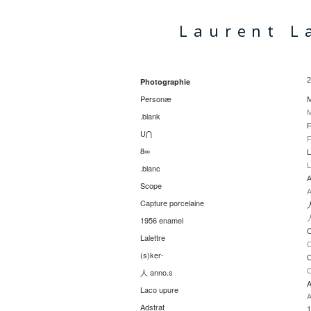
Laurent L
2
Photographie
Personæ
M
M
.blank
F
U⋂
F
8∞
L
L
.blanc
A
Scope
A
Capture porcelaine
人
人
1956 enamel
C
Lalettre
C
(s)ker-
O
O
人 anno.s
A
Laco upure
A
Adstrat
1