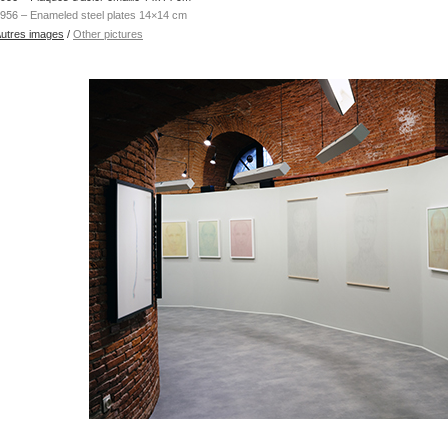
956 –
Enameled steel plates 14×14 cm
utres images
/
Other pictures